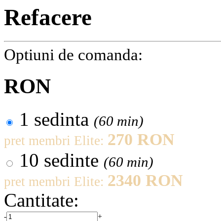
Refacere
Optiuni de comanda:
RON
1 sedinta
(60 min)
pret normal:
270 RON
pret membri Elite:
10 sedinte
(60 min)
pret normal
2340 RON
pret membri Elite:
Cantitate:
-
+