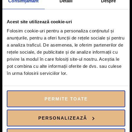
Consimțământ
Detalii
Despre
LOCATIE
Acest site utilizează cookie-uri
Folosim cookie-uri pentru a personaliza conținutul și
CAUTA TRATAMENT
anunțurile, pentru a oferi funcții de rețele sociale și pentru
a analiza traficul. De asemenea, le oferim partenerilor de
rețele sociale, de publicitate și de analize informații cu
privire la modul în care folosiți site-ul nostru. Aceștia le
pot combina cu alte informații oferite de dvs. sau culese
Nu am gasit proprietati conform criteriilor selectate.
în urma folosirii serviciilor lor.
Afla care sunt cele mai eficiente tratamente actuale pentru
intarirea sistemului imunitar si prevenirea bolilor.
Fit4You Aesthetics divizia de estetica medicala a Fit4You:
PERMITE TOATE
proceduri PREMIUM, minim-invazive si non-invazive de
estetica medicala
PERSONALIZEAZĂ