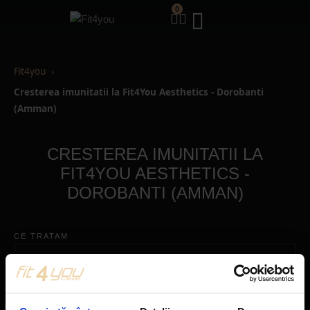
0
Fit4you
Cresterea imunitatii la Fit4You Aesthetics - Dorobanti
(Amman)
CRESTEREA IMUNITATII LA
FIT4YOU AESTHETICS -
DOROBANTI (AMMAN)
CE TRATAM
TIPURI DE TRATAMENTE