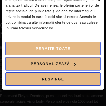
minimizeze riscul de reaccidentare, suntem aici pentru a vă
a analiza traficul. De asemenea, le oferim partenerilor de
asigura că fiecare revenire pe teren este mai sigură și mai
rețele sociale, de publicitate și de analize informații cu
puternică.
privire la modul în care folosiți site-ul nostru. Aceștia le
pot combina cu alte informații oferite de dvs. sau culese
OPINIILE CLIENTILOR
în urma folosirii serviciilor lor.
NOSTRI
Bazat pe 250+ review-uri Google
PERMITE TOATE
PERSONALIZEAZĂ
RESPINGE
Recomand Fit4you Dorobanți pt ca sunt cei mai buni pe tratamente
corporale,faciale, visionbody. Personalul e de nota 1000 sunt tot