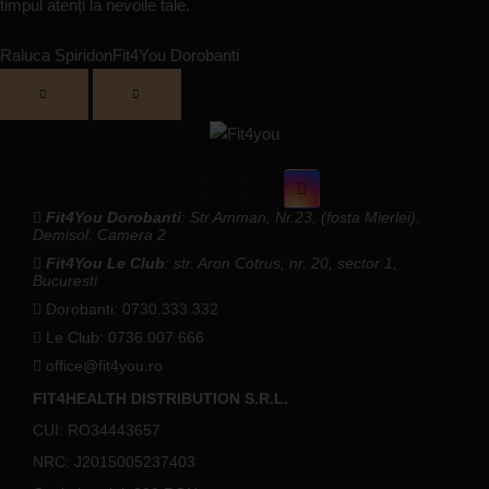
timpul atenți la nevoile tale.
Raluca Spiridon
Fit4You Dorobanti
Fit4You Dorobanti
: Str Amman, Nr.23, (fosta Mierlei).
Demisol. Camera 2
Fit4You Le Club
: str. Aron Cotrus, nr. 20, sector 1,
Bucuresti
Dorobanti: 0730.333.332
Le Club: 0736.007.666
office@fit4you.ro
FIT4HEALTH DISTRIBUTION S.R.L.
CUI: RO34443657
NRC: J2015005237403