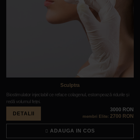
Sculptra
Biostimulator injectabil ce reface colagenul, estompează ridurile și
redă volumul feței.
3000 RON
DETALII
2700 RON
membri Elite:
ADAUGA IN COS