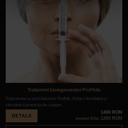
Tratament bioregenerator ProFhilo
Rejuvenare cu acid hialuronic Profhilo. Reface fermitatea și
stimulează producția de colagen.
1400 RON
DETALII
1260 RON
membri Elite: