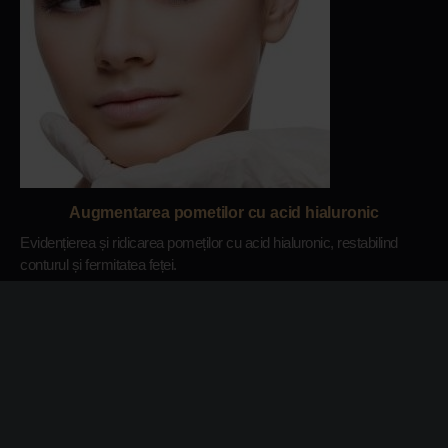
Augmentarea pometilor cu acid hialuronic
Evidențierea și ridicarea pomeților cu acid hialuronic, restabilind
conturul și fermitatea feței.
1600 RON
DETALII
1440 RON
membri Elite:
ADAUGA IN COS