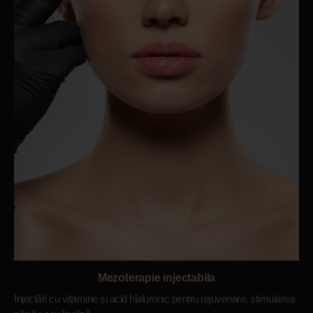
Mezoterapie injectabila
Injectări cu vitamine și acid hialuronic pentru rejuvenare, stimularea