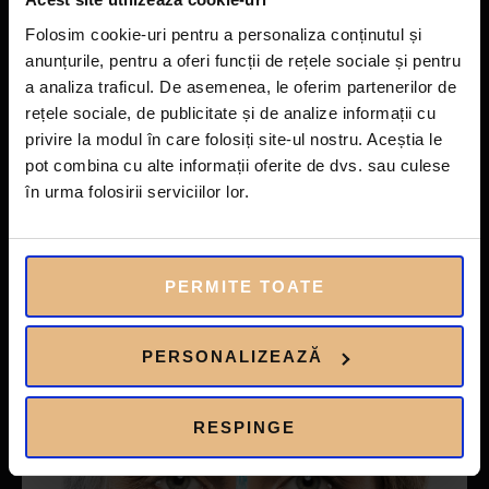
Folosim cookie-uri pentru a personaliza conținutul și
Lipoliza injectabila pentru corp si gusa
anunțurile, pentru a oferi funcții de rețele sociale și pentru
Corectarea depozitelor de grăsime de la nivelul bărbiei prin
a analiza traficul. De asemenea, le oferim partenerilor de
tratament injectabil non-chirurgical.
rețele sociale, de publicitate și de analize informații cu
500 RON
privire la modul în care folosiți site-ul nostru. Aceștia le
DETALII
450 RON
membri Elite:
pot combina cu alte informații oferite de dvs. sau culese
în urma folosirii serviciilor lor.
ADAUGA IN COS
PERMITE TOATE
PERSONALIZEAZĂ
RESPINGE