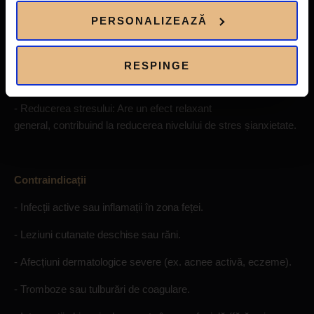
cap: Poate reduce frecvența și intensitatea cefaleelor tensional
e.
PERSONALIZEAZĂ
- Îmbunătățirea aspectului pielii:
Prin relaxarea mușchilor și stimularea circulației, pielea poated
RESPINGE
eveni mai fermă și mai elastică.
- Reducerea stresului: Are un efect relaxant
general, contribuind la reducerea nivelului de stres șianxietate.
Contraindicații
- Infecții active sau inflamații în zona feței.
- Leziuni cutanate deschise sau răni.
- Afecțiuni dermatologice severe (ex. acnee activă, eczeme).
- Tromboze sau tulburări de coagulare.