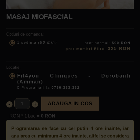
MASAJ MIOFASCIAL
Optiuni de comanda:
(90 min)
1 sedinta
pret normal:
500 RON
325 RON
pret membri Elite:
Locatie:
Fit4you Cliniques - Dorobanti
(Amman)
Programari la
0730.333.332
-
+
ADAUGA IN COS
RON * 1 buc =
0 RON
Programarea se face cu cel putin 4 ore inainte, iar
anularea cu minimum 4 ore inainte, altfel se considera