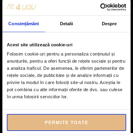
- Aplicarea unei presiuni blânde și susținute pe zonele tensiona
te.
Consimțământ
Detalii
Despre
- Întinderea ușoară a țesuturilor pentru a elibera restricțiile fasci
ale.
Acest site utilizează cookie-uri
- Stimularea circulației sanguine și limfatice pentru a facilita eli
Folosim cookie-uri pentru a personaliza conținutul și
minarea toxinelor
anunțurile, pentru a oferi funcții de rețele sociale și pentru
a analiza traficul. De asemenea, le oferim partenerilor de
rețele sociale, de publicitate și de analize informații cu
Beneficii
privire la modul în care folosiți site-ul nostru. Aceștia le
pot combina cu alte informații oferite de dvs. sau culese
- Reducerea tensiunii musculare: Ajută la relaxarea mușchilor
în urma folosirii serviciilor lor.
feței, reducând senzația de rigiditate și disconfort.
- Îmbunătățirea circulației: Stimulează fluxul sanguin și limfatic,
contribuind la o piele maisănătoasă și luminoasă.
PERMITE TOATE
- Ameliorarea durerilor de