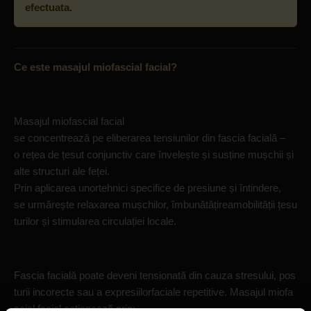
efectuata.
Ce este masajul miofascial facial?
Masajul miofascial facial
se concentrează pe eliberarea tensiunilor din fascia facială –
o rețea de țesut conjunctiv care învelește și susține mușchii și
alte structuri ale feței.
Prin aplicarea unortehnici specifice de presiune și întindere,
se urmărește relaxarea mușchilor, îmbunătățireamobilității țesu
turilor și stimularea circulației locale.
Fascia facială poate deveni tensionată din cauza stresului, pos
turii incorecte sau a expresiilorfaciale repetitive. Masajul miofa
scial facial acționează prin: