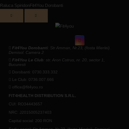
Raluca Spiridon
Fit4You Dorobanti
Fit4You Dorobanti
: Str Amman, Nr.23, (fosta Mierlei).
Demisol. Camera 2
Fit4You Le Club
: str. Aron Cotrus, nr. 20, sector 1,
Bucuresti
Dorobanti: 0730.333.332
Le Club: 0736.007.666
office@fit4you.ro
FIT4HEALTH DISTRIBUTION S.R.L.
CUI: RO34443657
NRC: J2015005237403
Capital social: 200 RON