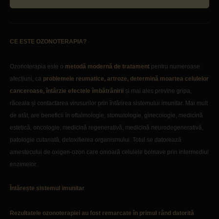
CE ESTE OZONOTERAPIA?
Ozonoterapia este o
metodă modernă de tratament
pentru numeroase
afecțiuni, ca
problemele reumatice, artroze, determină moartea celulelor
canceroase,
întârzie efectele îmbătrânirii
și mai ales previne gripa,
răceala și contactarea virusurilor prin întărirea sistemului imunitar. Mai mult
de atât, are beneficii în oftalmologie, stomatologie, ginecologie, medicină
estetică, oncologie, medicină regenerativă, medicină neurodegenerativă,
patologie cutanată, detoxifierea organismului. Totul se datorează
amestecului de oxigen-ozon care omoară celulele bolnave prin intermediul
enzimelor.
Întărește sistemul imunitar
Rezultatele ozonoterapiei au fost remarcate în primul rând datorită