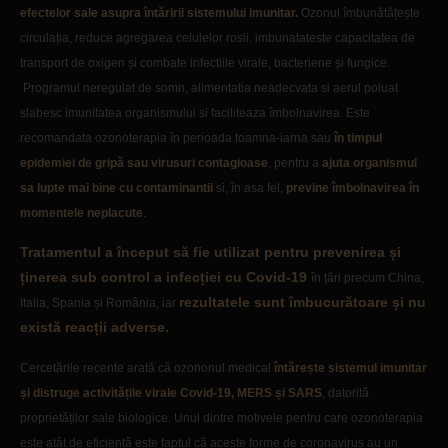
efectelor sale asupra întăririi sistemului imunitar.
Ozonul îmbunătățește
circulația, reduce agregarea celulelor rosii. imbunatateste capacitatea de
transport de oxigen și combate infectiile virale, bacteriene și fungice.
Programul neregulat de somn, alimentatia neadecvata si aerul poluat
slabesc imunitatea organismului si faciliteaza îmbolnavirea. Este
recomandata ozonoterapia în perioada toamna-iarna sau
în timpul
epidemiei de gripă sau virusuri contagioase
, pentru a
ajuta organismul
sa lupte mai bine cu contaminantii
si, în asa fel,
previne îmbolnavirea în
momentele neplacute
.
Tratamentul a început să fie utilizat pentru prevenirea și
ținerea sub control a infecției cu Covid-19
în țări precum China,
rezultatele sunt îmbucurătoare și nu
Italia, Spania și România, iar
există reacții adverse.
Cercetările recente arată că ozononul medical
întărește sistemul imunitar
și distruge activitățile virale Covid-19, MERS și SARS
, datorită
proprietăților sale biologice. Unul dintre motivele pentru care ozonoterapia
este atât de eficientă este faptul că acește forme de coronavirus au un