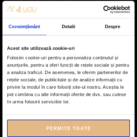
înveliș lipidic, care este vulnerabil în fața provocărilor fizico-chimice și a
agenților oxidanți.
Consimțământ
Detalii
Despre
Ce afecțiuni tratează și previne ozonoterapia?
Procedura este cunoscută ca fiind una cu
efecte miraculoase
în mai mai
Acest site utilizează cookie-uri
multe domenii ale medicinei.
Folosim cookie-uri pentru a personaliza conținutul și
ameliorarea afecțiunilor reumatice
(artroze, discopatii ca hernia de
anunțurile, pentru a oferi funcții de rețele sociale și pentru
a analiza traficul. De asemenea, le oferim partenerilor de
disc, dureri musculare, fibromialgii, contracturi musculare)
rețele sociale, de publicitate și de analize informații cu
ameliorarea problemelor oftalmologice
(conjunctivite, blefarite), în
privire la modul în care folosiți site-ul nostru. Aceștia le
afecțiunile de ordin stomatologic (gingivite, paradontopatii, aftoza,
pot combina cu alte informații oferite de dvs. sau culese
herpes).
în urma folosirii serviciilor lor.
crește toleranța și eficiența în terapia citostatică
crește tonusul
reduce stresul caracteristic
neoplaziilor
PERMITE TOATE
crește imunitatea