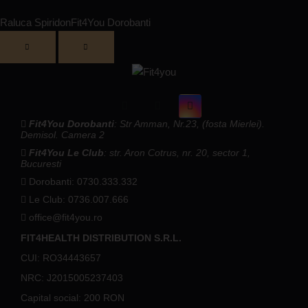
Raluca Spiridon
Fit4You Dorobanti
Fit4You Dorobanti
: Str Amman, Nr.23, (fosta Mierlei).
Demisol. Camera 2
Fit4You Le Club
: str. Aron Cotrus, nr. 20, sector 1,
Bucuresti
Dorobanti: 0730.333.332
Le Club: 0736.007.666
office@fit4you.ro
FIT4HEALTH DISTRIBUTION S.R.L.
CUI: RO34443657
NRC: J2015005237403
Capital social: 200 RON