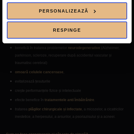
efecte pozitive și în
medicina ginecologică
(vaginite și vulvite cronice
PERSONALIZEAZĂ
sau candidoză cronică)
din punct de vedere estetic, ozonoterapia d
iminuează vergeturile,
RESPINGE
ridurile, celulita, grăsimea nedorită
și este un bun tratament pentru
capilare și vene dilatate.
benefică în tratarea problemelor
neurodegenerative
(Alzheimer,
parkinson, scleroze, recuperare după accidentul vascular și
traumatisc cerebral)
omoară celulele canceroase
,
evitalizează țesuturile
crește performanțele fizice și intelectuale
efecte benefice în
tratamentele anti îmbătrânire
.
tratarea
plăgilor chirurgicale și infectate
, a micozelor, a cicatricilor
inestetice, a herpesului, a arsurilor, a psoriazisului și a acneei.