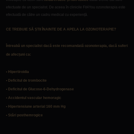
efectuate de un specialist.
De aceea în clinicile Fit4You ozonoterapia este
efectuată de către un cadru medical cu experiență.
CE TREBUIE SĂ ȘTII ÎNAINTE DE A APELA LA OZONOTERAPIE?
Întreabă un specialist dacă este recomandată ozonoterapia, dacă suferi
de afecțuni ca:
• Hipertiroidia
• Deficitul de trombocite
• Deficitul de Glucose-6-Dehydrogenase
• Accidentul vascular hemoragic
• Hipertensiune arterial 160 mm Hg
• Stări posthemrogice