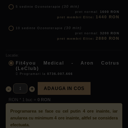
(30 min)
5 sedinte Ozonoterapie
pret normal:
1600 RON
1440 RON
pret membri Elite:
(30 min)
10 sedinte Ozonoterapie
pret normal:
3200 RON
2880 RON
pret membri Elite:
Locatie:
Fit4you Medical - Aron Cotrus
(LeClub)
Programari la
0736.007.666
-
+
ADAUGA IN COS
RON * 1 buc =
0 RON
Programarea se face cu cel putin 4 ore inainte, iar
anularea cu minimum 4 ore inainte, altfel se considera
efectuata.