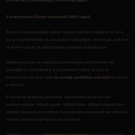
Cum se face ozonoterapia și cât este de sigură?
S-a demonstrat că este o procedură 100% sigură.
Pentru a obține rezultatele optime, numărul ședințelor diferă de la caz la
caz și recomandat este să asculți sfatul specialistului. În principiu, este bine
să termini cura de 10 ședințe pentru ca terapia să funcționeze.
Metodele prin care se realizează ozonoterapia sunt confirmate de
Societățile de Ozonoterapie
și sunt incluse in soft-ul de lucru al
Generatorului de ozon. Astfel
se exclude posibilitate unor erori
de dozare
a ozonului.
În funcție de afecțiunile pacientului, ozonoterapia se va face prin
autohemoterapie, infiltrații rectale, infiltrații locale, infiltrații intraarticulare,
infiltrații intramusculare, infiltratii în punctele de acupunctură sau utilizarea
internă și externă a apel și uleiului ozonificate.
Infiltrațiile cu ozon sunt
nedureroase și non-toxice
atâta vreme cât sunt