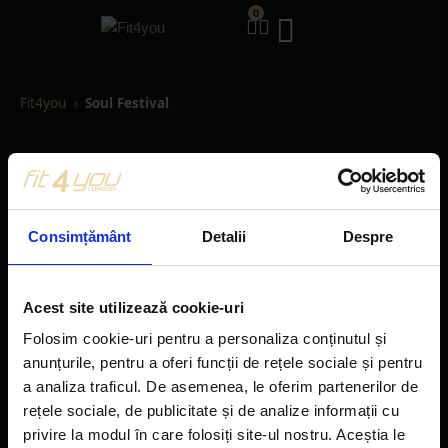
0
Fit4you
Soul Festival
SOUL FESTIVAL
Nu am gasit proprietati conform criteriilor selectate.
Consimțământ
Detalii
Despre
Acest site utilizează cookie-uri
Folosim cookie-uri pentru a personaliza conținutul și
Fit4You Dorobanti
: Str Amman, Nr.23, (fosta Mierlei).
anunțurile, pentru a oferi funcții de rețele sociale și pentru
Demisol. Camera 2
a analiza traficul. De asemenea, le oferim partenerilor de
Fit4You Le Club
: str. Aron Cotrus, nr. 20, sector 1, Bucuresti
rețele sociale, de publicitate și de analize informații cu
Dorobanti: 0730.333.332
privire la modul în care folosiți site-ul nostru. Aceștia le