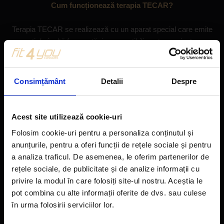
Cum funcționează terapia TECAR?
Terapia TECAR se realizează cu un aparat special care emite
curenti de înaltă frecvență, imperceptibili pentru pacient, care
se transformă în căldură odată ce intră în contact cu țesutul.
Se utilizează doi electrozi și o cremă conductoare; un electrod
negativ este plasat pe partea opusă zonei vizate, în timp ce
Consimțământ
Detalii
Despre
electrodul activ, manevrat de terapeut, efectuează mișcări
circulare pe zona tratată, generând o senzație plăcută de
căldură. Această tehnică produce efecte imediate, reducând
Acest site utilizează cookie-uri
semnificativ durerea chiar de la prima sesiune.
Folosim cookie-uri pentru a personaliza conținutul și
anunțurile, pentru a oferi funcții de rețele sociale și pentru
Prin frecvențe diferite, terapeutul poate acționa atât asupra
a analiza traficul. De asemenea, le oferim partenerilor de
structurilor superficiale, cât și asupra celor profunde, stimulând
rețele sociale, de publicitate și de analize informații cu
corpul să utilizeze propria energie pentru regenerare. Aceasta
privire la modul în care folosiți site-ul nostru. Aceștia le
duce la îmbunătățiri mecanice (circulația sanguină), chimico-
pot combina cu alte informații oferite de dvs. sau culese
biologice (metabolismul celular) și termice (căldura).
în urma folosirii serviciilor lor.
Indicații pentru terapia TECAR