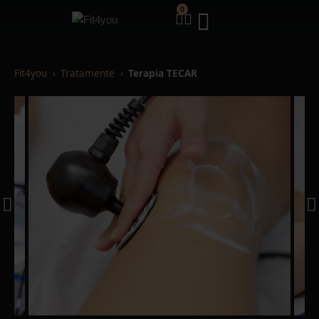
0
Fit4you
Tratamente
Terapia TECAR