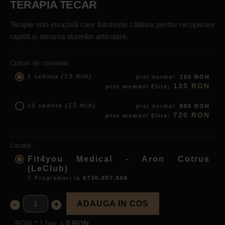
TERAPIA TECAR
Terapie non-invazivă care folosește căldura pentru recuperare
rapidă și alinarea durerilor articulare.
Optiuni de comanda:
(15 min)
1 sedinta
pret normal:
150 RON
135 RON
pret membri Elite:
(15 min)
10 sedinte
pret normal:
800 RON
720 RON
pret membri Elite:
Locatie:
Fit4you Medical - Aron Cotrus
(LeClub)
Programari la
0736.007.666
-
+
ADAUGA IN COS
RON * 1 buc =
0 RON