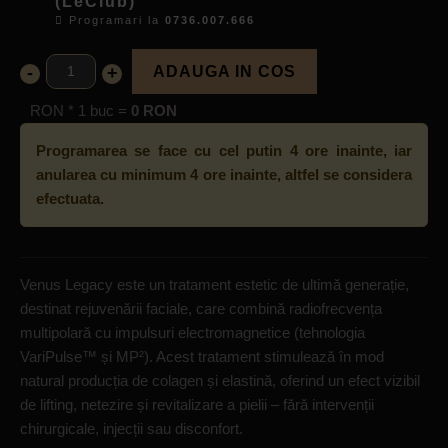
(LeClub)
Programari la
0736.007.666
-
+
ADAUGA IN COS
RON * 1 buc =
0 RON
Programarea se face cu cel putin 4 ore inainte, iar
anularea cu minimum 4 ore inainte, altfel se considera
efectuata.
Venus Legacy este un tratament estetic de ultimă generație,
destinat rejuvenării faciale, care combină radiofrecvența
multipolară cu impulsuri electromagnetice (tehnologia
VariPulse™ și MP²). Acest tratament stimulează în mod
natural producția de colagen și elastină, oferind un efect vizibil
de lifting, netezire și revitalizare a pielii – fără intervenții
chirurgicale, injecții sau disconfort.