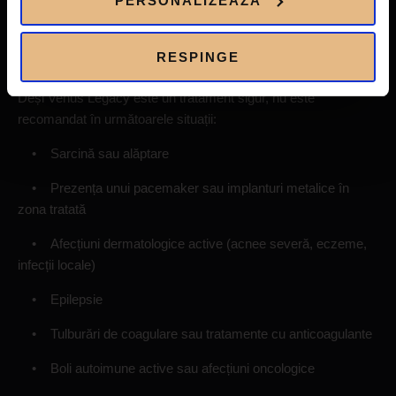
PERSONALIZEAZĂ
Contraindicații:
RESPINGE
Deși Venus Legacy este un tratament sigur, nu este
recomandat în următoarele situații:
• Sarcină sau alăptare
• Prezența unui pacemaker sau implanturi metalice în
zona tratată
• Afecțiuni dermatologice active (acnee severă, eczeme,
infecții locale)
• Epilepsie
• Tulburări de coagulare sau tratamente cu anticoagulante
• Boli autoimune active sau afecțiuni oncologice