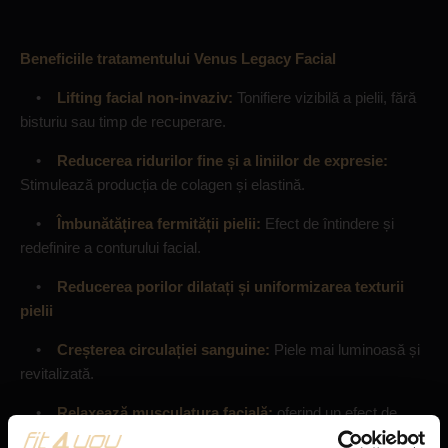
Beneficiile tratamentului Venus Legacy Facial
•
Lifting facial non-invaziv:
Tonifiere vizibilă a pielii, fără
bisturiu sau timp de recuperare.
•
Reducerea ridurilor fine și a liniilor de expresie:
Stimulează producția de colagen și elastină.
•
Îmbunătățirea fermității pielii:
Efect de întindere și
redefinire a conturului facial.
•
Reducerea porilor dilatați și uniformizarea texturii
pielii
•
Creșterea circulației sanguine:
Piele mai luminoasă și
revitalizată.
•
Relaxează musculatura facială:
oferind un efect de
lifting natural și odihnit.