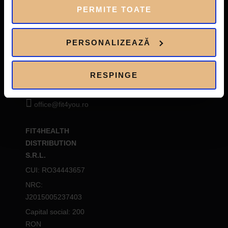
PERMITE TOATE
Fit4You Le
Club
: str. Aron
Cotrus, nr. 20,
sector 1, Bucuresti
PERSONALIZEAZĂ
Dorobanti:
0730.333.332
RESPINGE
Le Club:
0736.007.666
office@fit4you.ro
FIT4HEALTH
DISTRIBUTION
S.R.L.
CUI: RO34443657
NRC:
J2015005237403
Capital social: 200
RON