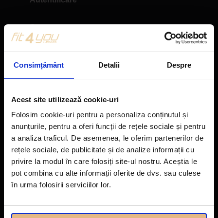
Creare cont
Recuperare parola
Consimțământ
Detalii
Despre
Acest site utilizează cookie-uri
Folosim cookie-uri pentru a personaliza conținutul și
anunțurile, pentru a oferi funcții de rețele sociale și pentru
© 2026 Fit4you - Toate drepturile
a analiza traficul. De asemenea, le oferim partenerilor de
rezervate
rețele sociale, de publicitate și de analize informații cu
Termeni si conditii clinica
•
privire la modul în care folosiți site-ul nostru. Aceștia le
Termeni si conditii site
•
Politica
pot combina cu alte informații oferite de dvs. sau culese
GDPR
•
Opiniile clientilor
Fit4You
în urma folosirii serviciilor lor.
Dorobanti
: Str
Amman, Nr.23,
(fosta Mierlei).
Demisol. Camera 2