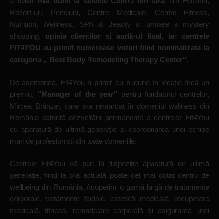
a
celor mai bune si selecte Centre din tara
, din Hoteluri,
Resort-uri, Pensiuni, Centre Medicale, Centre Fitness,
Nutrition, Wellness, SPA & Beauty si urmare a mystery
shopping,
o
pinia clientilor si audit-ul final, iar centrele
FIT4YOU au primit numeroase voturi fiind nominalizata la
categoria „ Best Body Remodeling Therapy Center".
De asemenea, Fit4You a primit cu bucurie în locație încă un
premiu,
"Manager of the year"
pentru fondatorul centrelor,
Mircea Brânzei, care s-a remarcat în domeniul wellness din
România datorită dezvoltării permanente a centrelor Fit4You
cu aparatură de ultimă generație și coordonarea unei echipe
mari de profesioniști din toate domeniile.
Centrele Fit4You vă pun la dispoziție aparatură de ultimă
generație, fiind la ora actuală poate cel mai dotat centru de
wellbeing din România. Acoperim o gamă largă de tratamente
corporale, tratamente faciale, estetică medicală, recuperare
medicală, fitness, remodelare corporală și asigurarea unei