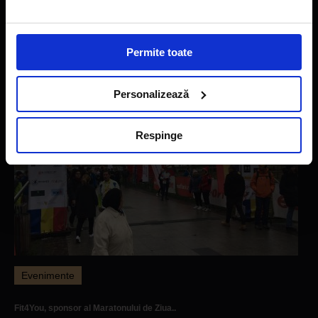
Citeste articolul
Permite toate
Personalizează
Respinge
Evenimente
Fit4You, sponsor al Maratonului de Ziua..