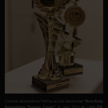
Centrele ultramoderne Fit4You au fost desemnate
"Best Body
Remodeling Therapy Center"
în anul 2019 de cătr
e F.R.