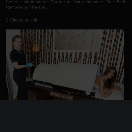
Centrele ultramoderne Fit4You au fost desemnate "Best Body
Remodeling Therapy..
Citeste articolul
Evenimente