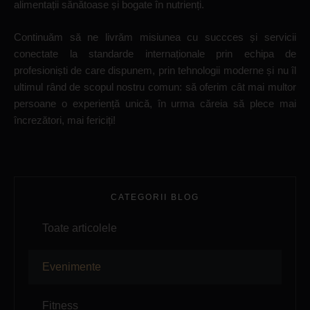
alimentații sănătoase și bogate în nutrienți.
Continuăm să ne livrăm misiunea cu succces și servicii
conectate la standarde internaționale prin echipa de
profesioniști de care dispunem, prin tehnologii moderne și nu îl
ultimul rând de scopul nostru comun: să oferim cât mai multor
persoane o experiență unică, în urma căreia să plece mai
încrezători, mai fericiți!
CATEGORII BLOG
Toate articolele
Evenimente
Fitness