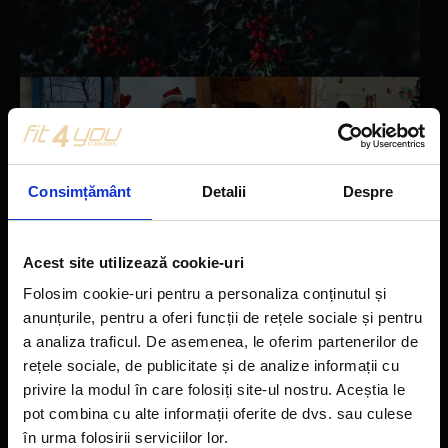
Consimțământ
Detalii
Despre
Acest site utilizează cookie-uri
Folosim cookie-uri pentru a personaliza conținutul și
anunțurile, pentru a oferi funcții de rețele sociale și pentru
Evenimente
a analiza traficul. De asemenea, le oferim partenerilor de
rețele sociale, de publicitate și de analize informații cu
Clinicile Fit4You se alatura campaniei..
privire la modul în care folosiți site-ul nostru. Aceștia le
pot combina cu alte informații oferite de dvs. sau culese
Când ne gândim la Craciun, de cele mai multe ori ne aducem
aminte de..
în urma folosirii serviciilor lor.