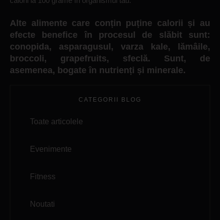
calorii la 100 grame în organismul tău.
Alte alimente care conțin puține calorii și au
efecte benefice în procesul de slăbit sunt:
conopida, asparagusul, varza kale, lămâile,
broccoli, grapefruits, sfeclă. Sunt, de
asemenea, bogate în nutrienți și minerale.
CATEGORII BLOG
Toate articolele
Evenimente
Fitness
Noutati