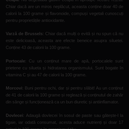
Chiar dacă are un miros neplăcut, aceasta conține doar 40 de
calorii la 100 grame și flavonoide, compuși vegetali cunoscuți
pentru proprietățile antioxidante.
Varză de Brussels
: Chiar dacă mulți o evită și nu spun că nu
este delicioasă, aceasta are efecte beneice asupra siluetei.
Conține 43 de calorii la 100 grame.
Portocale
: Cu un conținut mare de apă, portocalele sunt
prietene cu silueta și hidratarea organismului. Sunt bogate în
vitamina C și au 47 de calorii la 100 grame.
Morcovi
: Buni pentru ochi, dar și pentru slăbit! Au un conținut
de 41 de calorii la 100 grame și reglează și conținutul de zahăr
din sânge și funcționează ca un bun diuretic și antiinflamator.
Dovlecei
: Adaugă dovlecei în sosul de paste sau gătește-l la
tigaie, iar odată consumat, acesta aduce nutrienți și doar 17