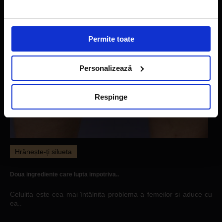
Permite toate
Personalizează
Respinge
Hrănește-ți silueta
Doua ingrediente care lupta impotriva..
Celulita este cea mai întâlnita problema a femeilor si aduce cu
ea..