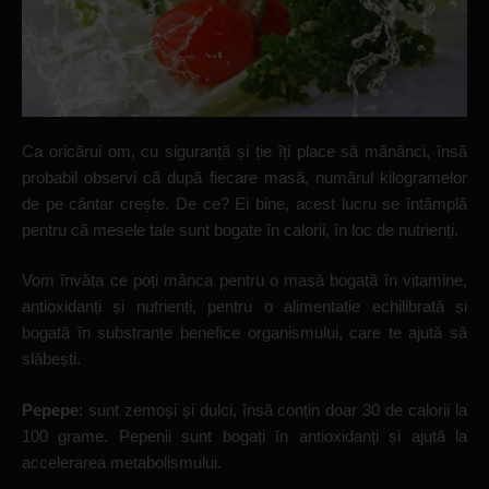
Ca oricărui om, cu siguranță și ție îți place să mănânci, însă
probabil observi că după fiecare masă, numărul kilogramelor
de pe cântar crește. De ce? Ei bine, acest lucru se întâmplă
pentru că mesele tale sunt bogate în calorii, în loc de nutrienți.
Vom învăța ce poți mânca pentru o masă bogată în vitamine,
antioxidanți și nutrienți, pentru o alimentație echilibrată și
bogată în substranțe benefice organismului, care te ajută să
slăbești.
Pepepe
: sunt zemoși și dulci, însă conțin doar 30 de calorii la
100 grame. Pepenii sunt bogați în antioxidanți și ajută la
accelerarea metabolismului.