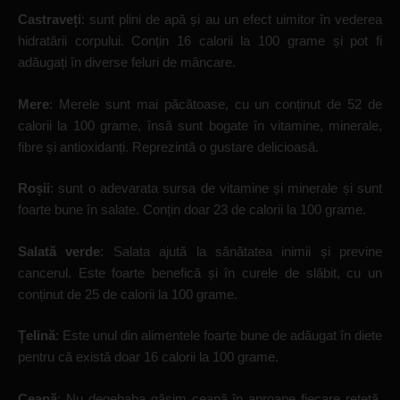
Castraveți
: sunt plini de apă și au un efect uimitor în vederea
hidratării corpului. Conțin 16 calorii la 100 grame și pot fi
adăugați în diverse feluri de mâncare.
Mere
: Merele sunt mai păcătoase, cu un conținut de 52 de
calorii la 100 grame, însă sunt bogate în vitamine, minerale,
fibre și antioxidanți. Reprezintă o gustare delicioasă.
Roșii
: sunt o adevarata sursa de vitamine și minerale și sunt
foarte bune în salate. Conțin doar 23 de calorii la 100 grame.
Salată verde
: Salata ajută la sănătatea inimii și previne
cancerul. Este foarte benefică și în curele de slăbit, cu un
conținut de 25 de calorii la 100 grame.
Țelină
: Este unul din alimentele foarte bune de adăugat în diete
pentru că există doar 16 calorii la 100 grame.
Ceapă
: Nu degebaba găsim ceapă în aproape fiecare rețetă.