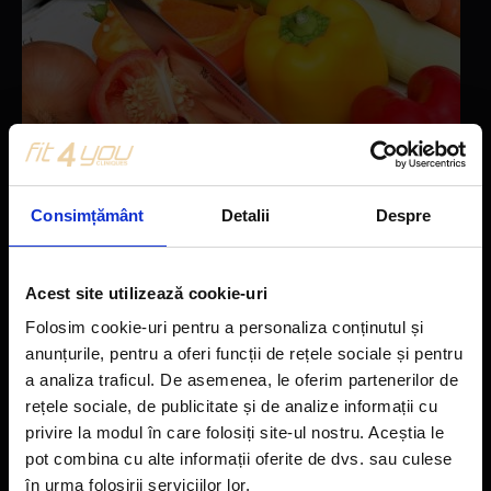
Consimțământ
Detalii
Despre
Hrănește-ți silueta
Acest site utilizează cookie-uri
Cea mai bogata leguma in vitamina C! Este..
Folosim cookie-uri pentru a personaliza conținutul și
anunțurile, pentru a oferi funcții de rețele sociale și pentru
Alimentatia sanatoasa este elementul cheie în curele de slabire
a analiza traficul. De asemenea, le oferim partenerilor de
si niciun..
rețele sociale, de publicitate și de analize informații cu
Citeste articolul
privire la modul în care folosiți site-ul nostru. Aceștia le
pot combina cu alte informații oferite de dvs. sau culese
în urma folosirii serviciilor lor.