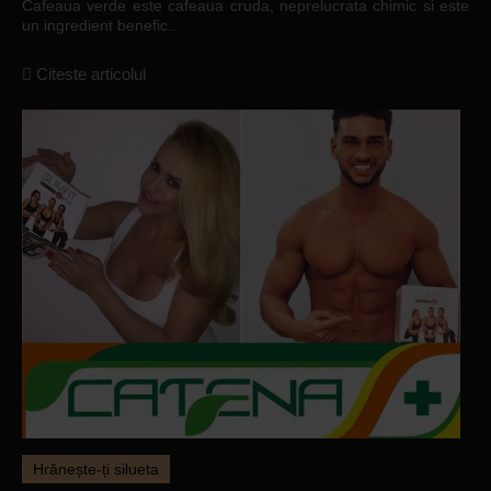
Cafeaua verde este cafeaua cruda, neprelucrata chimic si este
un ingredient benefic..
Citeste articolul
Hrănește-ți silueta