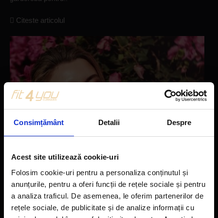
Citeste articolul
Consimțământ
Detalii
Despre
Acest site utilizează cookie-uri
Folosim cookie-uri pentru a personaliza conținutul și
anunțurile, pentru a oferi funcții de rețele sociale și pentru
a analiza traficul. De asemenea, le oferim partenerilor de
Sănătate și frumusețe
rețele sociale, de publicitate și de analize informații cu
Secretele unui ten luminos: 12 pasi pentru..