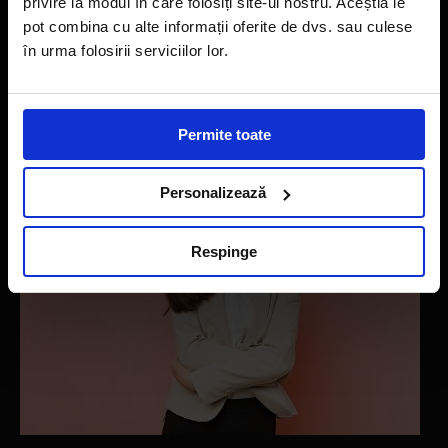
privire la modul în care folosiți site-ul nostru. Aceștia le
pot combina cu alte informații oferite de dvs. sau culese
Un ten luminos este visul oricarei femei, dar pentru a te bucura
în urma folosirii serviciilor lor.
de un astfel de..
Citeste articolul
Permite toate
Personalizează
Respinge