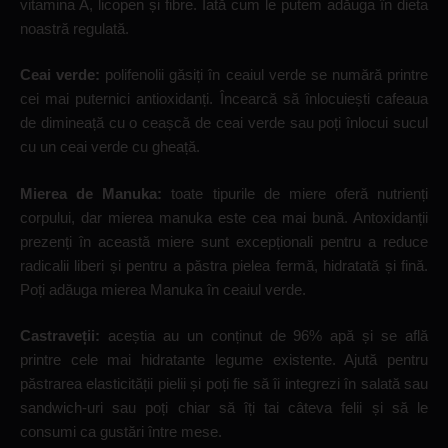
vitamina A, licopen și fibre. Iată cum le putem adăuga în dieta
noastră regulată.
Ceai verde:
polifenolii găsiți în ceaiul verde se numără printre
cei mai puternici antioxidanți. Încearcă să înlocuiești cafeaua
de dimineață cu o ceașcă de ceai verde sau poți înlocui sucul
cu un ceai verde cu gheață.
Mierea de Manuka:
toate tipurile de miere oferă nutrienți
corpului, dar mierea manuka este cea mai bună. Antoxidanții
prezenți în această miere sunt excepționali pentru a reduce
radicalii liberi și pentru a păstra pielea fermă, hidratată și fină.
Poți adăuga mierea Manuka în ceaiul verde.
Castraveții:
aceștia au un conținut de 96% apă și se află
printre cele mai hidratante legume existente. Ajută pentru
păstrarea elasticității pielii și poți fie să îi integrezi în salată sau
sandwich-uri sau poți chiar să îți tai câteva felii și să le
consumi ca gustări între mese.