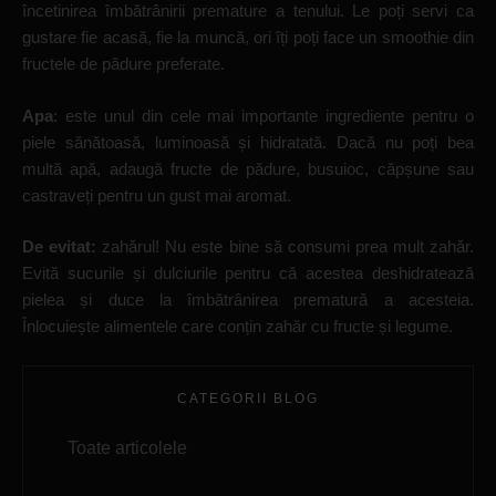
încetinirea îmbătrânirii premature a tenului. Le poți servi ca
gustare fie acasă, fie la muncă, ori îți poți face un smoothie din
fructele de pădure preferate.
Apa
: este unul din cele mai importante ingrediente pentru o
piele sănătoasă, luminoasă și hidratată. Dacă nu poți bea
multă apă, adaugă fructe de pădure, busuioc, căpșune sau
castraveți pentru un gust mai aromat.
De evitat:
zahărul! Nu este bine să consumi prea mult zahăr.
Evită sucurile și dulciurile pentru că acestea deshidratează
pielea și duce la îmbătrânirea prematură a acesteia.
Înlocuiește alimentele care conțin zahăr cu fructe și legume.
CATEGORII BLOG
Toate articolele