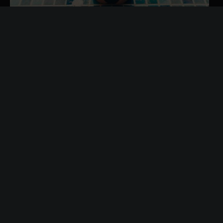
Sănătate și frumusețe
Top 5 tratamente care te scapa de celulita..
Mai este putin si vine vara, anotimpul distractiilor, concediilor,
relaxarii si al..
Citeste articolul