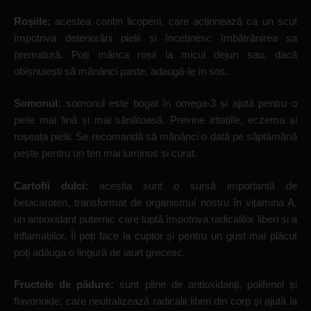
Roșiile:
acestea conțin licopeni, care acționează ca un scut
împotriva deteriorării pielii și încetinesc îmbătrânirea sa
prematură. Poți mânca roșii la micul dejun sau, dacă
obișnuiești să mănânci paste, adaugă-le în sos.
Somonul:
somonul este bogat în omega-3 și ajută pentru o
piele mai fină și mai sănătoasă. Previne iritațiile, eczema și
roșeața pielii. Se recomandă să mănânci o dată pe săptămână
pește pentru un ten mai luminos și curat.
Cartofii dulci:
aceștia sunt o sursă importantă de
betacaroten, transformat de organismul nostru în vitamina A,
un antioxidant puternic care luptă împotriva radicalilor liberi și a
inflamațiilor. Îi poți face la cuptor și pentru un gust mai plăcut
poți adăuga o lingură de iaurt grecesc.
Fructele de pădure:
sunt pline de antioxidanți, polifenol și
flavonoide, care neutralizează radicalii liberi din corp și ajută la