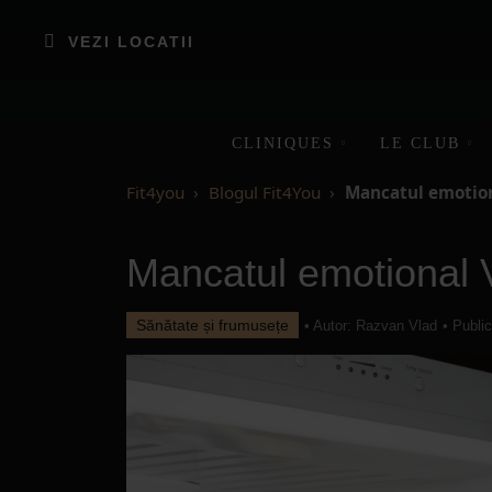
VEZI LOCATII
CLINIQUES
LE CLUB
Fit4you
Blogul Fit4You
Mancatul emotio
Mancatul emotional
Sănătate și frumusețe
• Autor:
Razvan Vlad
• Publi