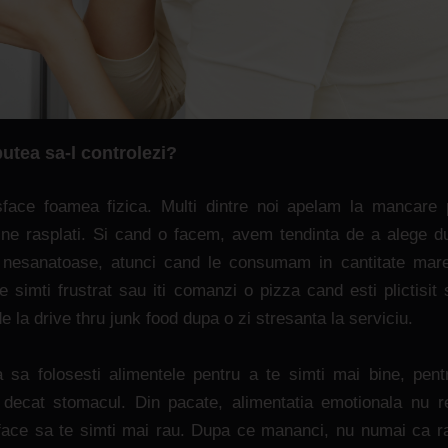
utea sa-l controlezi?
ace foamea fizica. Multi dintre noi apelam la mancare 
 ne rasplati. Si cand o facem, avem tendinta de a alege dul
a nesanatoase, atunci cand le consumam in cantitate mare
 simti frustrat sau iti comanzi o pizza cand esti plictisit 
e la drive thru junk food dupa o zi stresanta la serviciu.
sa folosesti alimentele pentru a te simti mai bine, pentr
 decat stomacul. Din pacate, alimentatia emotionala nu r
 face sa te simti mai rau. Dupa ce mananci, nu numai ca 