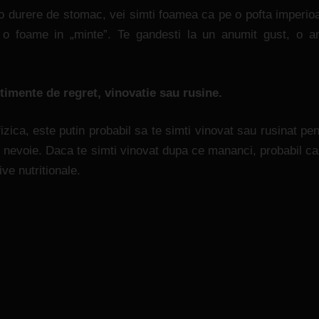
 o durere de stomac, vei simti foamea ca pe o pofta imperio
e o foame in „minte”. Te gandesti la un anumit gust, o a
mente de regret, vinovatie sau rusine.
zica, este putin probabil sa te simti vinovat sau rusinat pen
e nevoie. Daca te simti vinovat dupa ce mananci, probabil ca 
ve nutritionale.