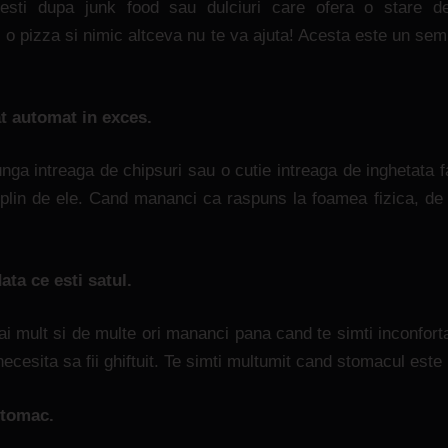
jesti dupa junk food sau dulciuri care ofera o stare d
si o pizza si nimic altceva nu te va ajuta! Acesta este un se
 automat in exces.
unga intreaga de chipsuri sau o cutie intreaga de inghetata f
deplin de ele. Cand mananci ca raspuns la foamea fizica, de 
ta ce esti satul.
i mult si de multe ori mananci pana cand te simti inconforta
ecesita sa fii ghiftuit. Te simti multumit cand stomacul este 
stomac.