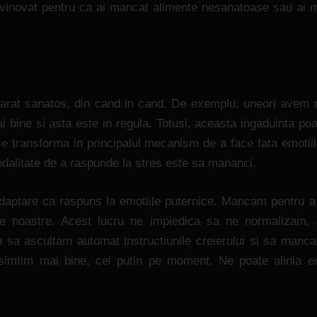
si vinovat pentru ca ai mancat alimente nesanatoase sau ai 
rat sanatos, din cand in cand. De exemplu, uneori avem 
bine si asta este in regula. Totusi, aceasta ingaduinta poat
 transforma in principalul mecanism de a face fata emotiil
dalitate de a raspunde la stres este sa mananci.
aptare ca raspuns la emotiile puternice. Mancam pentru a 
le noastre. Acest lucru ne impiedica sa ne normalizam,
 sa ascultam automat instructiunile creierului si sa manca
imtim mai bine, cel putin pe moment. Ne poate alinia em