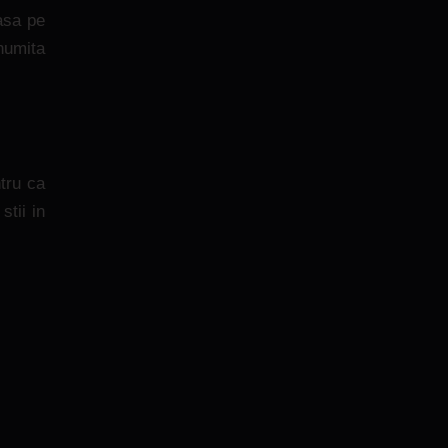
asa pe
numita
tru ca
stii in