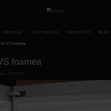
MEDICAL
AESTHETICS
LONGEVITY
BLOG
nal VS foamea
 VS foamea
cat la: 19.10.2023