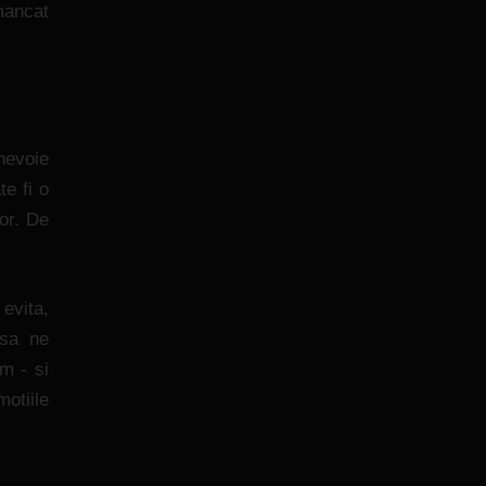
mancat
nevoie
e fi o
or. De
evita,
 sa ne
m - si
otiile