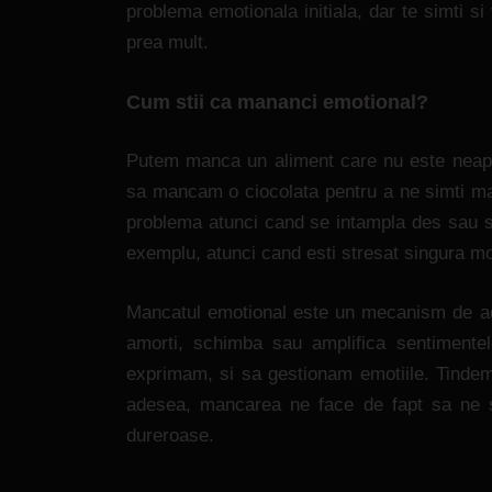
problema emotionala initiala, dar te simti 
prea mult.
Cum stii ca mananci emotional?
Putem manca un aliment care nu este neapa
sa mancam o ciocolata pentru a ne simti mai 
problema atunci cand se intampla des sau se
exemplu, atunci cand esti stresat singura mo
Mancatul emotional este un mecanism de ad
amorti, schimba sau amplifica sentimente
exprimam, si sa gestionam emotiile. Tindem
adesea, mancarea ne face de fapt sa ne s
dureroase.