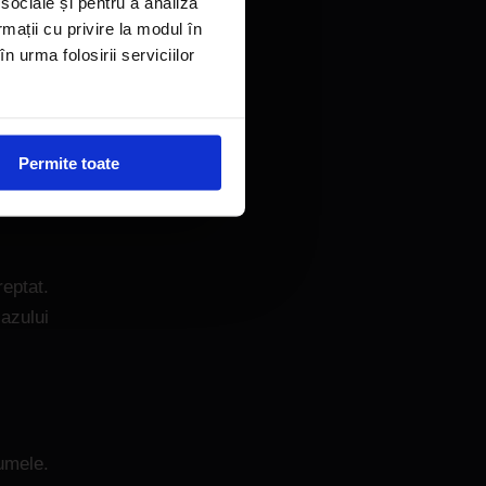
 sociale și pentru a analiza
 ca ai
rmații cu privire la modul în
atunci
n urma folosirii serviciilor
n plus,
Permite toate
eptat.
cazului
umele.