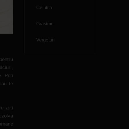
Celulita
Grasime
Vergeturi
pentru
ciuri,
. Poti
sau te
u a-ti
ezolva
ramane