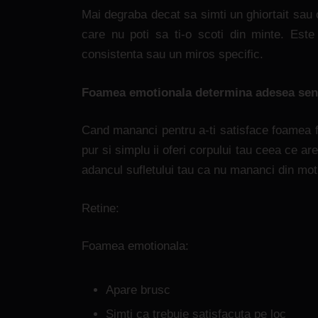
Mai degraba decat sa simti un ghiortait sau
care nu poti sa ti-o scoti din minte. Est
consistenta sau un miros specific.
Foamea emotionala determina adesea senti
Cand mananci pentru a-ti satisface foamea fi
pur si simplu ii oferi corpului tau ceea ce ar
adancul sufletului tau ca nu mananci din moti
Retine:
Foamea emotionala:
Apare brusc
Simti ca trebuie satisfacuta pe loc