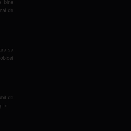
e bine
mnal de
ara sa
obicei
bil de
plin.