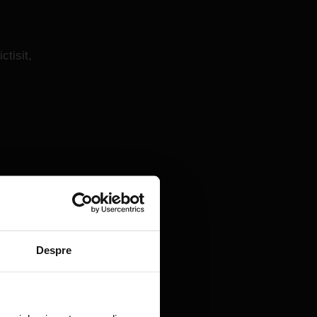
tisit,
Despre
 dintre
ananci